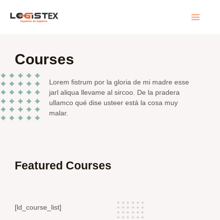
Ir
Main
al
contenido
Menu
Courses
Lorem fistrum por la gloria de mi madre esse
jarl aliqua llevame al sircoo. De la pradera
ullamco qué dise usteer está la cosa muy
malar.
Featured Courses
[ld_course_list]